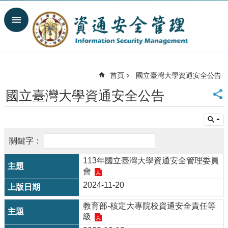
跳到主要內容區塊
進
階
搜
尋
臺
首頁
國立臺灣大學資通安全公告
大
國立臺灣大學資通安全公告
首
頁
計
中
首
頁
113年國立臺灣大學資通安全管理委員
網
會
站
導
2024-11-20
覽
教育部-核定大專院校資通安全責任等
聯
級
絡