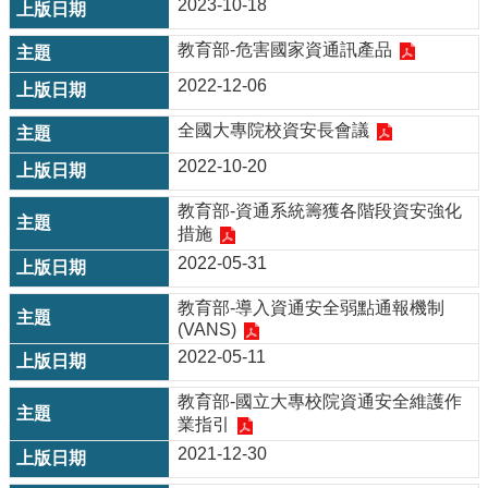
資
2023-10-18
訊
教育部-危害國家資通訊產品
法
2022-12-06
規
與
全國大專院校資安長會議
指
引
2022-10-20
安
教育部-資通系統籌獲各階段資安強化
全
措施
通
2022-05-31
報
教育部-導入資通安全弱點通報機制
教
(VANS)
育
2022-05-11
訓
練
教育部-國立大專校院資通安全維護作
DNS
業指引
伺
2021-12-30
服
器