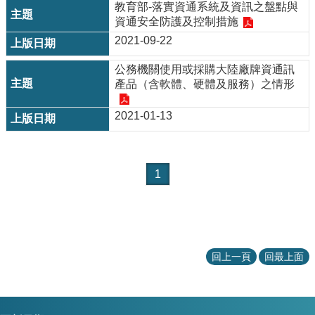
教育部-落實資通系統及資訊之盤點與
清
資通安全防護及控制措施
單
2021-09-22
相
關
公務機關使用或採購大陸廠牌資通訊
網
產品（含軟體、硬體及服務）之情形
站
2021-01-13
下
載
中
心
1
常
見
問
答
回上一頁
回最上面